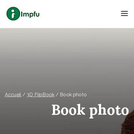
Aller
au
Impfu – I'm Printing For You
Vos moments ont de la valeur
contenu
Accueil
3D FlipBook
Book photo
Book photo